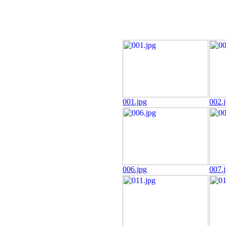
001.jpg
002.
006.jpg
007.