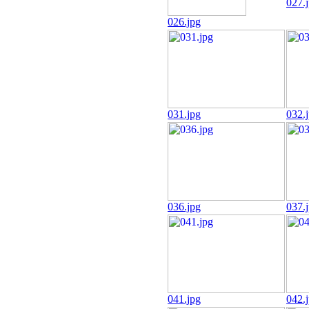
027.
026.jpg
031.jpg
032.
036.jpg
037.
041.jpg
042.