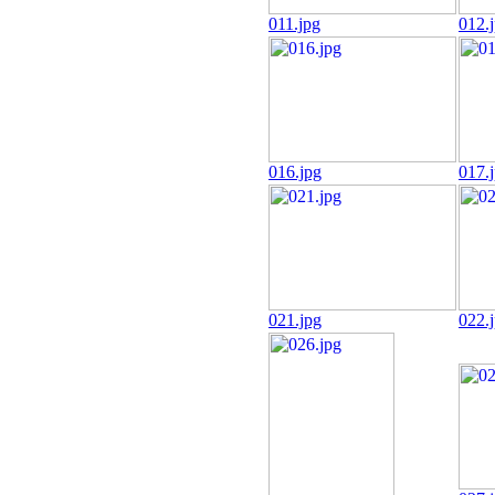
011.jpg
012.
016.jpg
017.
021.jpg
022.